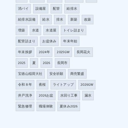
消パイ
設備屋
配管
給排水
給排水設備
給水
排水
新築
改築
増築
水道
水道屋
トイレ詰まり
配管詰まり
お盆休み
年末年始
年末挨拶
2024年
2025GW
長岡花火
2025
夏
2026
長岡市
宝徳山稲荷大社
安全祈願
商売繁盛
令和８年
夜桜
ライトアップ
2026GW
井戸洗浄
2026お盆
水回り工事
漏水
緊急修理
職場体験
夏休み2026