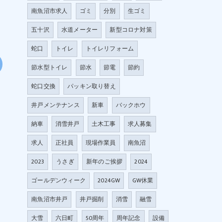
南魚沼市求人
ゴミ
分別
生ゴミ
五十沢
水道メーター
新型コロナ対策
蛇口
トイレ
トイレリフォーム
節水型トイレ
節水
節電
節約
蛇口交換
パッキン取り替え
井戸メンテナンス
新車
バックホウ
納車
消雪井戸
土木工事
求人募集
求人
正社員
現場作業員
南魚沼
2023
うさぎ
新年のご挨拶
2024
ゴールデンウィーク
2024GW
GW休業
南魚沼市井戸
井戸掘削
消雪
融雪
大雪
六日町
50周年
周年記念
設備